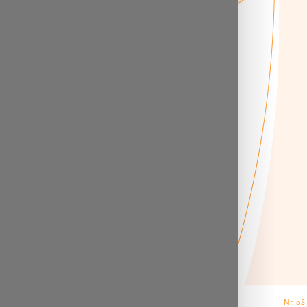
contact o
Huisman 
Concept e