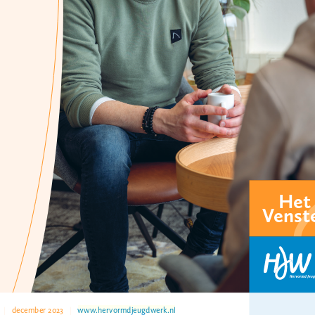
p met Arie van Vliet via 
avvliet@hervormdjeugdwerk.nl
via 
mjnhuisman@hervormdjeugdwerk.nl
n realisatie: Aanjagers  |  
www.aanjagers.nu
www.hervormdjeugdwerk.nl