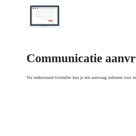
Ga
naar
de
inhoud
Communicatie aanvr
Via onderstaand formulier kun je een aanvraag indienen voor ee